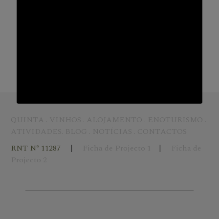
QUINTA
.
VINHOS
.
ALOJAMENTO
.
ENOTURISMO
.
ATIVIDADES
.
BLOG
.
NOTÍCIAS
.
CONTACTOS
RNT Nº 11287
|
Ficha de Projecto 1
|
Ficha de
Projecto 2