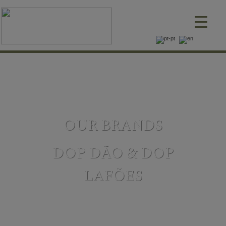
▼
OUR BRANDS
▼
DOP DÃO & DOP
LAFÕES