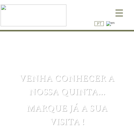
▼
▼
VENHA CONHECER A
NOSSA QUINTA...
MARQUE JÁ A SUA
VISITA !