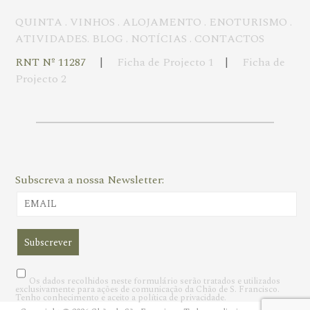
QUINTA
.
VINHOS
.
ALOJAMENTO
.
ENOTURISMO
.
ATIVIDADES
.
BLOG
.
NOTÍCIAS
.
CONTACTOS
RNT Nº 11287
|
Ficha de Projecto 1
|
Ficha de
Projecto 2
Subscreva a nossa Newsletter:
Os dados recolhidos neste formulário serão tratados e utilizados
exclusivamente para ações de comunicação da Chão de S. Francisco.
Tenho conhecimento e aceito a política de privacidade.