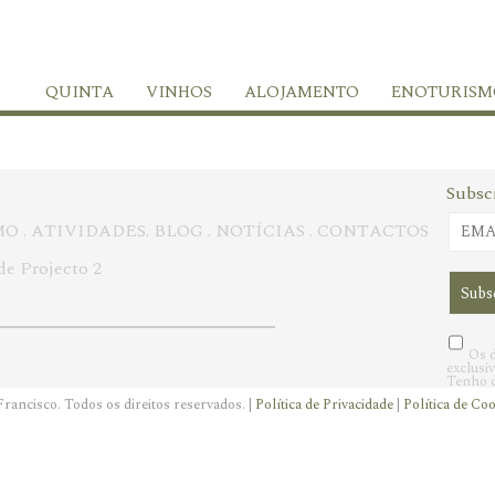
QUINTA
VINHOS
ALOJAMENTO
ENOTURISM
Subsc
MO
.
ATIVIDADES
.
BLOG
.
NOTÍCIAS
.
CONTACTOS
de Projecto 2
Os d
exclusi
Tenho c
rancisco. Todos os direitos reservados. |
Política de Privacidade
|
Política de Co