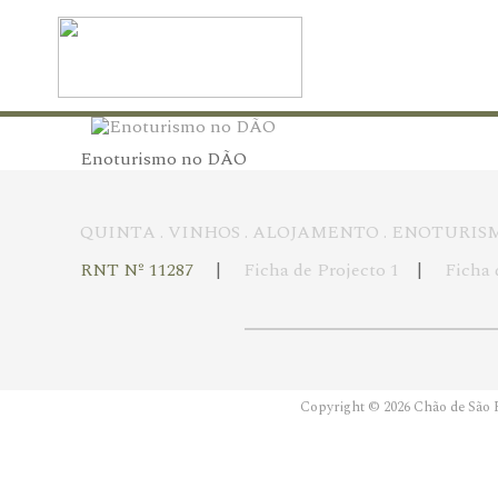
Enoturismo no DÃO
QUINTA
.
VINHOS
.
ALOJAMENTO
.
ENOTURIS
RNT Nº 11287
|
Ficha de Projecto 1
|
Ficha 
Copyright © 2026 Chão de São F