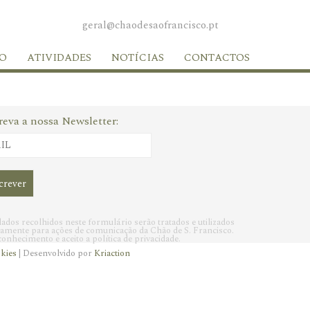
geral@chaodesaofrancisco.pt
O
ATIVIDADES
NOTÍCIAS
CONTACTOS
reva a nossa Newsletter:
ados recolhidos neste formulário serão tratados e utilizados
vamente para ações de comunicação da Chão de S. Francisco.
onhecimento e aceito a política de privacidade.
okies
| Desenvolvido por
Kriaction