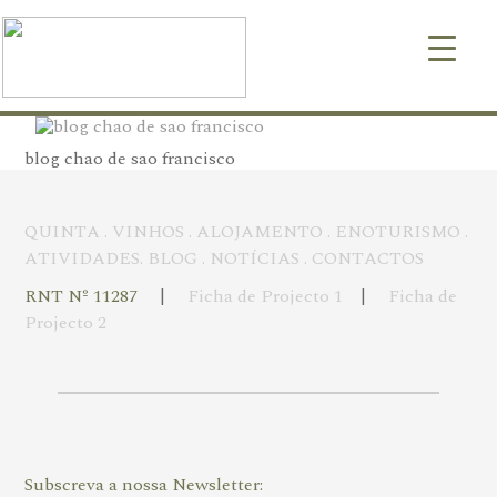
blog chao de sao francisco
▼
QUINTA
.
VINHOS
.
ALOJAMENTO
.
ENOTURISMO
.
ATIVIDADES
.
BLOG
.
NOTÍCIAS
.
CONTACTOS
▼
RNT Nº 11287
|
Ficha de Projecto 1
|
Ficha de
Projecto 2
Subscreva a nossa Newsletter: