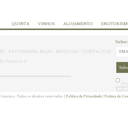
QUINTA
VINHOS
ALOJAMENTO
ENOTURISM
Subsc
MO
.
ATIVIDADES
.
BLOG
.
NOTÍCIAS
.
CONTACTOS
de Projecto 2
Os d
exclusi
Tenho c
rancisco. Todos os direitos reservados. |
Política de Privacidade
|
Política de Co