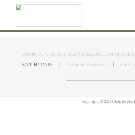
QUINTA
.
VINHOS
.
ALOJAMENTO
.
ENOTURIS
RNT Nº 11287
|
Ficha de Projecto 1
|
Ficha 
Copyright © 2026 Chão de São F