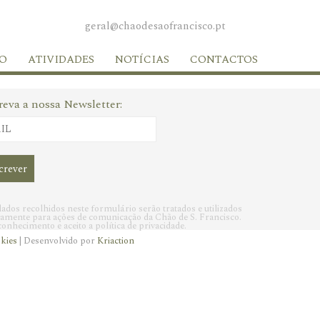
geral@chaodesaofrancisco.pt
O
ATIVIDADES
NOTÍCIAS
CONTACTOS
reva a nossa Newsletter:
ados recolhidos neste formulário serão tratados e utilizados
vamente para ações de comunicação da Chão de S. Francisco.
onhecimento e aceito a política de privacidade.
okies
| Desenvolvido por
Kriaction