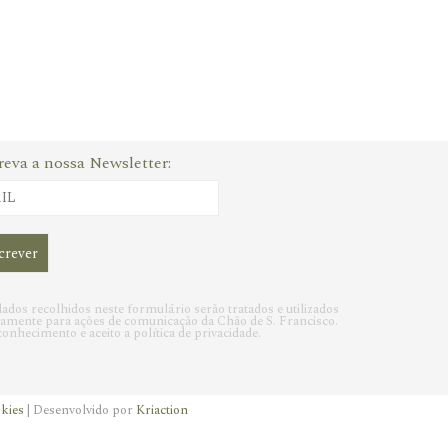
reva a nossa Newsletter:
ados recolhidos neste formulário serão tratados e utilizados
vamente para ações de comunicação da Chão de S. Francisco.
onhecimento e aceito a política de privacidade.
okies
| Desenvolvido por
Kriaction