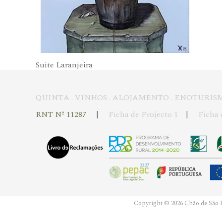
Suite Laranjeira
QUINTA
.
VINHOS
.
ALOJAMENTO
.
ENOTURIS
RNT Nº 11287
|
Ficha de Projecto 1
|
Ficha 
Copyright © 2026 Chão de São F