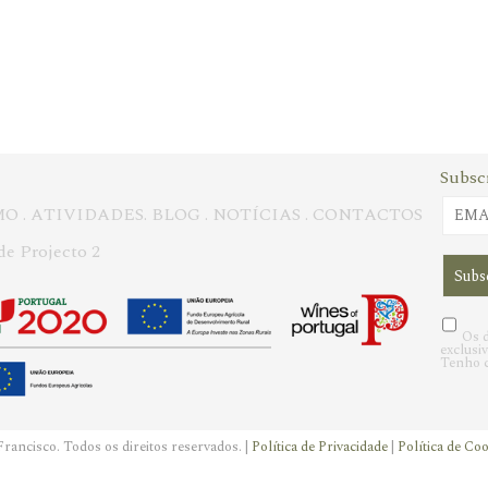
Subsc
MO
.
ATIVIDADES
.
BLOG
.
NOTÍCIAS
.
CONTACTOS
de Projecto 2
Os d
exclusi
Tenho c
rancisco. Todos os direitos reservados. |
Política de Privacidade
|
Política de Co