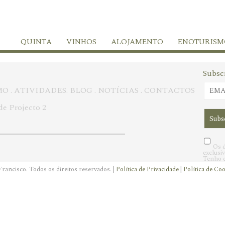
QUINTA
VINHOS
ALOJAMENTO
ENOTURISM
Subsc
MO
.
ATIVIDADES
.
BLOG
.
NOTÍCIAS
.
CONTACTOS
de Projecto 2
Os d
exclusi
Tenho c
rancisco. Todos os direitos reservados. |
Política de Privacidade
|
Política de Co