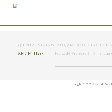
QUINTA
.
VINHOS
.
ALOJAMENTO
.
ENOTURIS
RNT Nº 11287
|
Ficha de Projecto 1
|
Ficha 
Copyright © 2026 Chão de São F