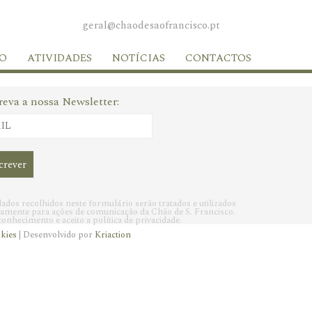
geral@chaodesaofrancisco.pt
O
ATIVIDADES
NOTÍCIAS
CONTACTOS
reva a nossa Newsletter:
ados recolhidos neste formulário serão tratados e utilizados
vamente para ações de comunicação da Chão de S. Francisco.
onhecimento e aceito a política de privacidade.
okies
| Desenvolvido por
Kriaction